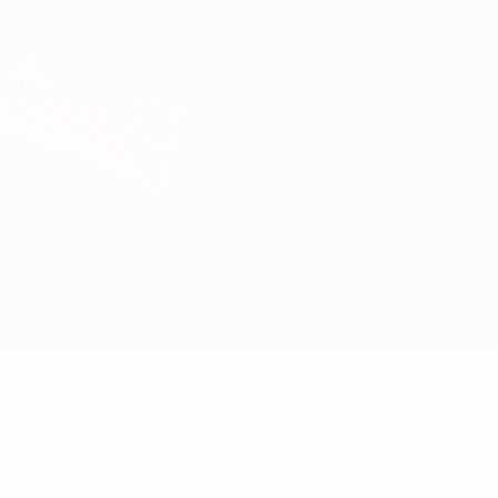
Direkt
zum
Hauptinhalt
UEFA Europa League Offiziell
Erhalten
Live-Ergebnisse &amp; Statistiken
UEFA Europa League
M. Tel-Aviv vs GNK Dinamo
Überblick
Updates
Infos zum Spiel