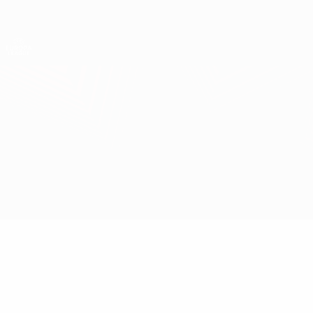
Direkt
zum
Hauptinhalt
UEFA Europa League Offiziell
Erhalten
Live-Ergebnisse &amp; Statistiken
UEFA Europa League
Feyenoord vs Aston Villa
Überblick
Updates
Infos zum Spiel