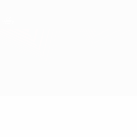
Direkt
zum
Hauptinhalt
UEFA Europa League Offiziell
Erhalten
Live-Ergebnisse &amp; Statistiken
UEFA Europa League
Midtjylland vs KuPS Kuopio
Überblick
Updates
Infos zum Spiel