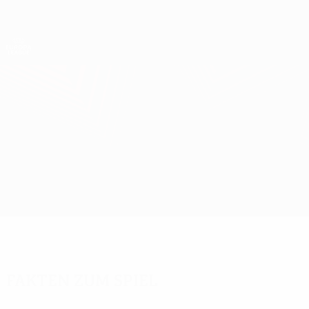
Direkt
zum
Hauptinhalt
UEFA Europa League Offiziell
Erhalten
Live-Ergebnisse &amp; Statistiken
UEFA Europa League
Brann vs Häcken
Überblick
Updates
Infos zum Spiel
Fakten zum Spiel