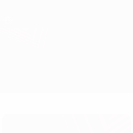
Direkt
zum
Hauptinhalt
UEFA Europa League Offiziell
Erhalten
Live-Ergebnisse &amp; Statistiken
UEFA Europa League
Braga vs CFR Cluj
Überblick
Updates
Infos zum Spiel