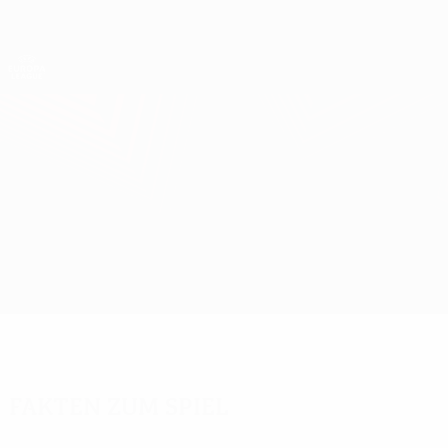
Direkt
zum
Hauptinhalt
UEFA Europa League Offiziell
Erhalten
Live-Ergebnisse &amp; Statistiken
UEFA Europa League
Hamrun Spartans vs M. Tel-Aviv
Überblick
Updates
Infos zum Spiel
Fakten zum Spiel