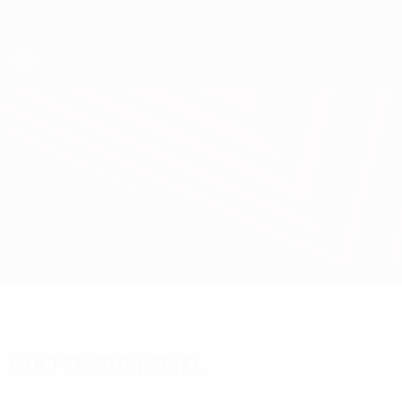
Direkt
zum
Hauptinhalt
UEFA Europa League Offiziell
Live-Ergebnisse &amp; Statistiken
UEFA Europa League
Rijeka vs Shelbourne
Überblick
Updates
Infos zum Spiel
Fakten zum Spiel