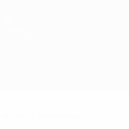
Direkt
zum
Hauptinhalt
UEFA Europa League Offiziell
Erhalten
Live-Ergebnisse &amp; Statistiken
UEFA Europa League
Shakhtar vs Beşiktaş
Überblick
Updates
Infos zum Spiel
Wichtige Statistiken