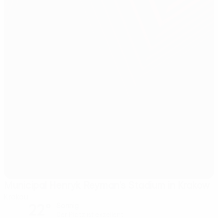
Municipal Henryk Reyman’s Stadium in Krakow
Krakau
22°
Sonnig
Der Platz ist exzellent