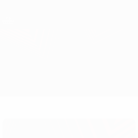
Direkt
zum
Hauptinhalt
UEFA Europa League Offiziell
Erhalten
Live-Ergebnisse &amp; Statistiken
UEFA Europa League
Shakhtar vs Beşiktaş
Überblick
Updates
Infos zum Spiel