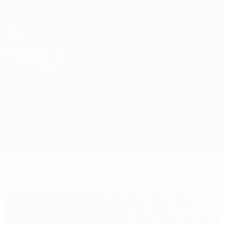
Direkt
zum
Hauptinhalt
UEFA Europa League Offiziell
Erhalten
Live-Ergebnisse &amp; Statistiken
UEFA Europa League
Sheriff vs Utrecht
Überblick
Updates
Infos zum Spiel