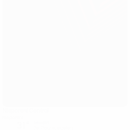
Nisporeni Central
Nisporeni
31°
bewölkt
Der Platz ist exzellent