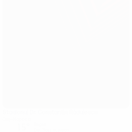
Stadionul Dr. Constantin Rădulescu
Cluj-Napoca
15°
Regen
Der Platz ist weich