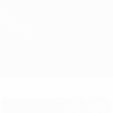
Direkt
zum
Hauptinhalt
UEFA Europa League Offiziell
Erhalten
Live-Ergebnisse &amp; Statistiken
UEFA Europa League
CFR Cluj vs Paksi
Überblick
Updates
Infos zum Spiel