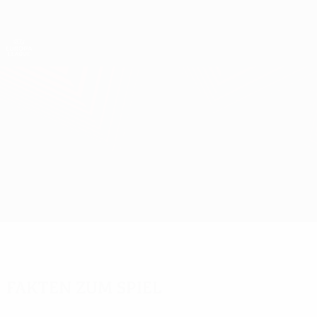
Direkt
zum
Hauptinhalt
UEFA Europa League Offiziell
Erhalten
Live-Ergebnisse &amp; Statistiken
UEFA Europa League
Partizan vs AEK Larnaca
Überblick
Updates
Infos zum Spiel
Fakten zum Spiel