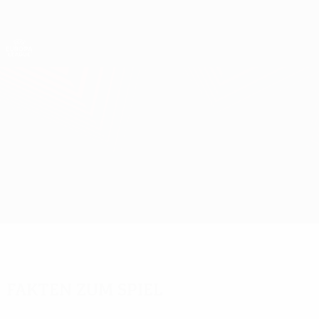
Direkt
zum
Hauptinhalt
UEFA Europa League Offiziell
Erhalten
Live-Ergebnisse &amp; Statistiken
UEFA Europa League
H. Beer-Sheva vs Levski Sofia
Überblick
Updates
Infos zum Spiel
Fakten zum Spiel