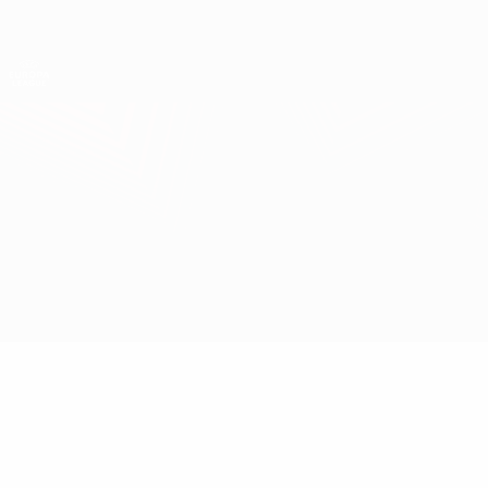
Direkt
zum
Hauptinhalt
UEFA Europa League Offiziell
Erhalten
Live-Ergebnisse &amp; Statistiken
UEFA Europa League
Levski Sofia vs H. Beer-Sheva
Überblick
Updates
Infos zum Spiel