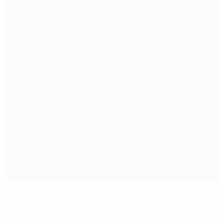
Ibrox Stadium
Glasgow
16°
teilweise bewölkter Abend
Der Platz ist exzellent