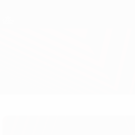
Direkt
zum
Hauptinhalt
UEFA Europa League Offiziell
Live-Ergebnisse &amp; Statistiken
UEFA Europa League
Rangers vs Athletic Club
Überblick
Updates
Infos zum Spiel