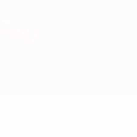
Direkt
zum
Hauptinhalt
UEFA Europa League Offiziell
Erhalten
Live-Ergebnisse &amp; Statistiken
UEFA Europa League
Anderlecht vs Fenerbahçe
Überblick
Updates
Infos zum Spiel