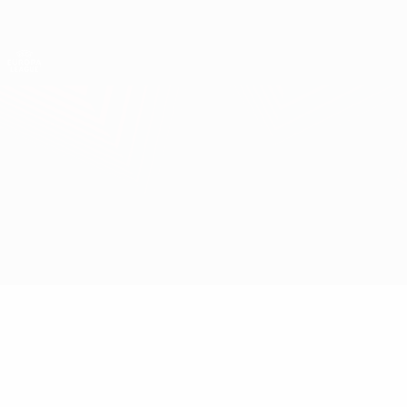
Direkt
zum
Hauptinhalt
UEFA Europa League Offiziell
Erhalten
Live-Ergebnisse &amp; Statistiken
UEFA Europa League
Real Sociedad vs PAOK
Überblick
Updates
Infos zum Spiel