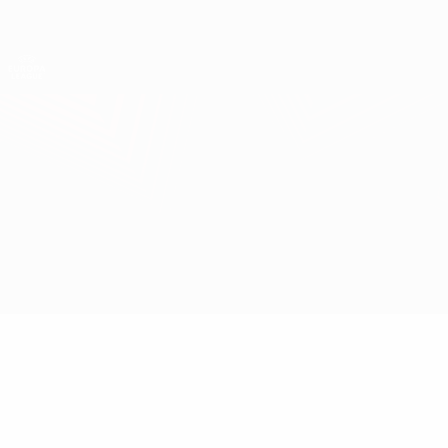
Direkt
zum
Hauptinhalt
UEFA Europa League Offiziell
Erhalten
Live-Ergebnisse &amp; Statistiken
UEFA Europa League
Slavia Praha vs Malmö
Überblick
Updates
Infos zum Spiel