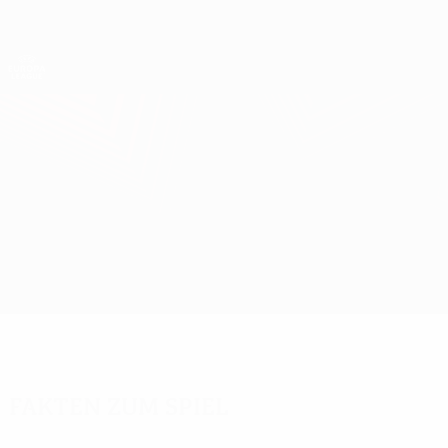
Direkt
zum
Hauptinhalt
UEFA Europa League Offiziell
Erhalten
Live-Ergebnisse &amp; Statistiken
UEFA Europa League
Hoffenheim vs Tottenham
Überblick
Updates
Infos zum Spiel
Fakten zum Spiel