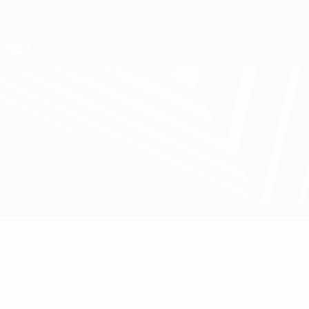
Direkt
zum
Hauptinhalt
UEFA Europa League Offiziell
Live-Ergebnisse &amp; Statistiken
UEFA Europa League
Überblick
Updates
Infos zum Spiel
Real Sociedad vs Dynamo Kyiv