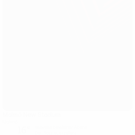
Malmö New Stadium
Malmö
16°
teilweise bewölkter Abend
Der Platz ist exzellent