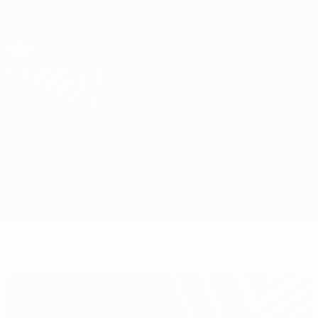
Direkt
zum
Hauptinhalt
UEFA Europa League Offiziell
Erhalten
Live-Ergebnisse &amp; Statistiken
UEFA Europa League
Malmö vs Rangers
Überblick
Updates
Infos zum Spiel