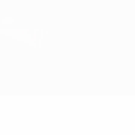
Direkt
zum
Hauptinhalt
UEFA Europa League Offiziell
Erhalten
Live-Ergebnisse &amp; Statistiken
UEFA Europa League
Frankfurt vs Viktoria Plzeň
Überblick
Updates
Infos zum Spiel