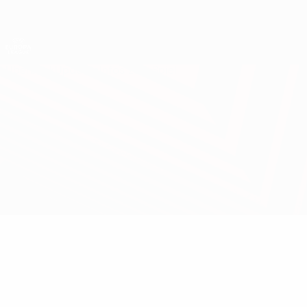
Direkt
zum
Hauptinhalt
UEFA Europa League Offiziell
Live-Ergebnisse &amp; Statistiken
UEFA Europa League
Überblick
Updates
Infos zum Spiel
Bodø/Glimt vs Porto