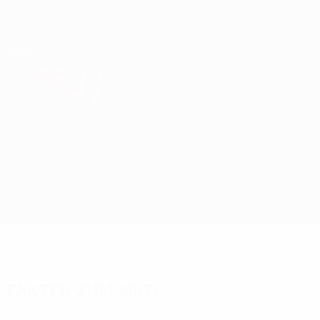
Direkt
zum
Hauptinhalt
UEFA Europa League Offiziell
Erhalten
Live-Ergebnisse &amp; Statistiken
UEFA Europa League
Man Utd vs Twente
Überblick
Updates
Infos zum Spiel
Fakten zum Spiel