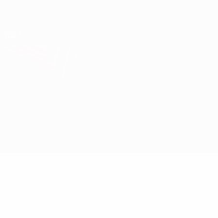
Direkt
zum
Hauptinhalt
UEFA Europa League Offiziell
Erhalten
Live-Ergebnisse &amp; Statistiken
UEFA Europa League
Braga vs SK Rapid
Überblick
Updates
Infos zum Spiel