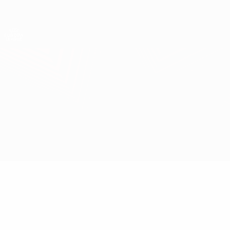
Direkt
zum
Hauptinhalt
UEFA Europa League Offiziell
Erhalten
Live-Ergebnisse &amp; Statistiken
UEFA Europa League
Corvinul vs Rijeka
Überblick
Updates
Infos zum Spiel