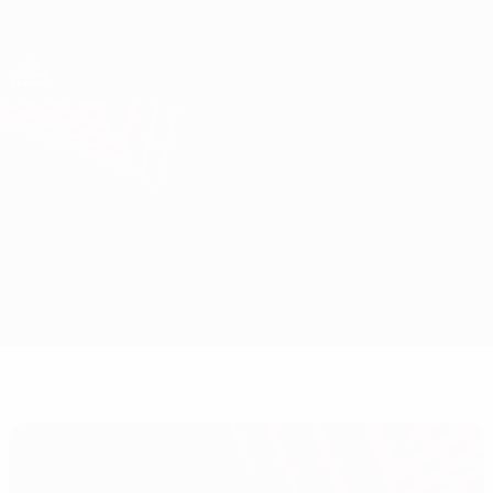
Direkt
zum
Hauptinhalt
UEFA Europa League Offiziell
Erhalten
Live-Ergebnisse &amp; Statistiken
UEFA Europa League
Atalanta vs Liverpool
Überblick
Updates
Infos zum Spiel