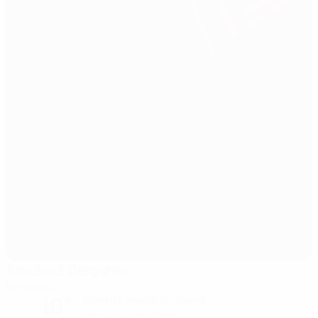
Stadio di Bergamo
Bergamo
10°
teilweise bewölkter Abend
Der Platz ist exzellent