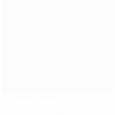
Stadion Graz Liebenau
Graz
1°
teilweise bewölkter Abend
Der Platz ist exzellent