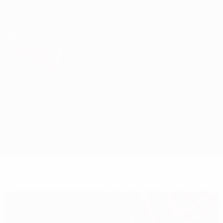
Direkt
zum
Hauptinhalt
UEFA Europa League Offiziell
Erhalten
Live-Ergebnisse &amp; Statistiken
UEFA Europa League
Sturm Graz vs Raków
Überblick
Updates
Infos zum Spiel