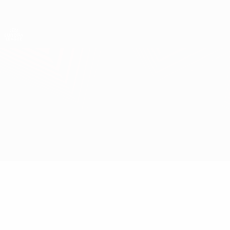
Direkt
zum
Hauptinhalt
UEFA Europa League Offiziell
Erhalten
Live-Ergebnisse &amp; Statistiken
UEFA Europa League
TSC vs Freiburg
Überblick
Updates
Infos zum Spiel