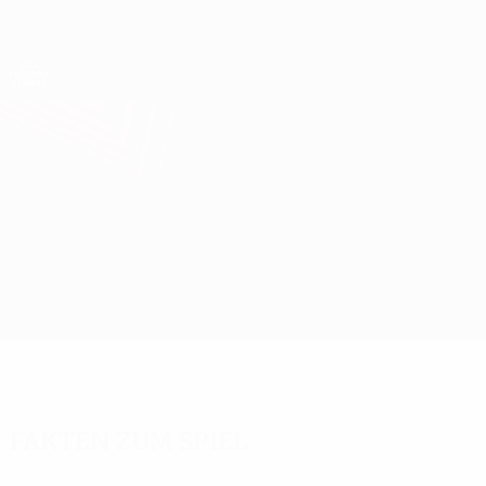
Direkt
zum
Hauptinhalt
UEFA Europa League Offiziell
Erhalten
Live-Ergebnisse &amp; Statistiken
UEFA Europa League
Molde vs Leverkusen
Überblick
Updates
Infos zum Spiel
Fakten zum Spiel