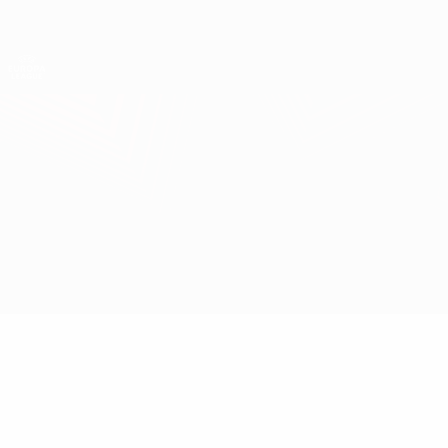
Direkt
zum
Hauptinhalt
UEFA Europa League Offiziell
Erhalten
Live-Ergebnisse &amp; Statistiken
UEFA Europa League
Olympiacos vs Genk
Überblick
Updates
Infos zum Spiel