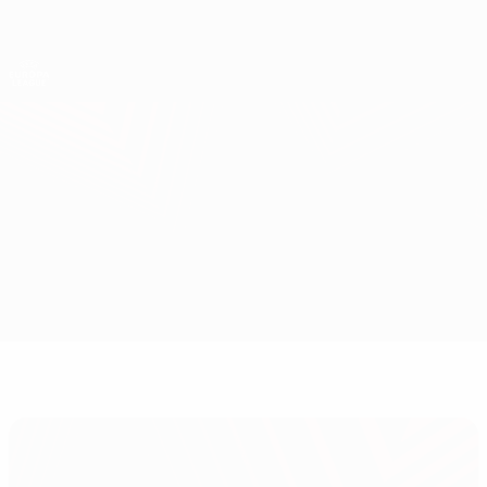
Direkt
zum
Hauptinhalt
UEFA Europa League Offiziell
Erhalten
Live-Ergebnisse &amp; Statistiken
UEFA Europa League
Malmö vs Union SG
Überblick
Updates
Infos zum Spiel