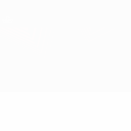
Direkt
zum
Hauptinhalt
UEFA Europa League Offiziell
Erhalten
Live-Ergebnisse &amp; Statistiken
UEFA Europa League
Roma vs Ludogorets
Überblick
Updates
Infos zum Spiel