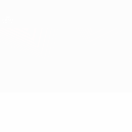
Direkt
zum
Hauptinhalt
UEFA Europa League Offiziell
Erhalten
Live-Ergebnisse &amp; Statistiken
UEFA Europa League
AEK Larnaca vs Dynamo Kyiv
Überblick
Updates
Infos zum Spiel