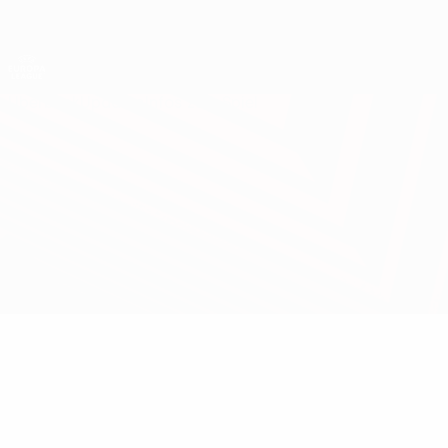
Direkt
zum
Hauptinhalt
UEFA Europa League Offiziell
Live-Ergebnisse &amp; Statistiken
UEFA Europa League
Überblick
Updates
Infos zum Spiel
Fenerbahçe vs Dynamo Kyiv