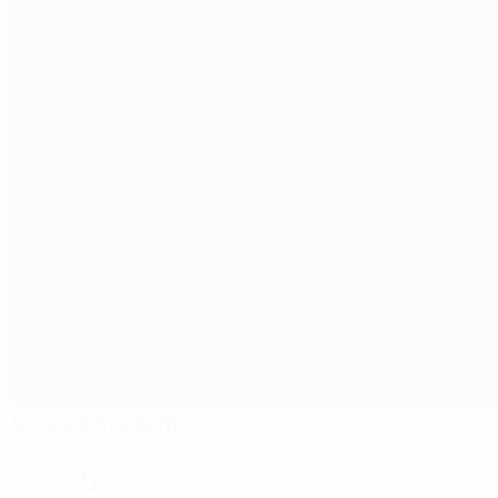
Arsenal Stadium
London
15°
teilweise bewölkt
Der Platz ist exzellent