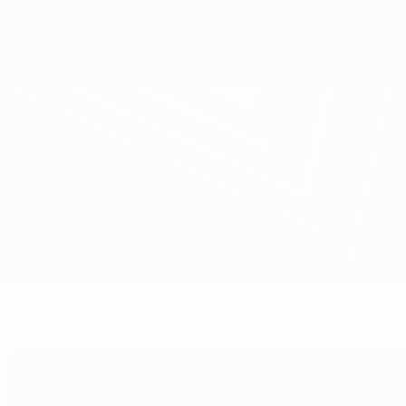
Direkt
zum
Hauptinhalt
UEFA Europa League Offiziell
Live-Ergebnisse &amp; Statistiken
UEFA Europa League
Arsenal vs Bodø/Glimt
Überblick
Updates
Infos zum Spiel