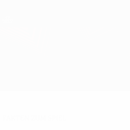
Direkt
zum
Hauptinhalt
UEFA Europa League Offiziell
Erhalten
Live-Ergebnisse &amp; Statistiken
UEFA Europa League
Real Sociedad vs Man Utd
Überblick
Updates
Infos zum Spiel
Fakten zum Spiel