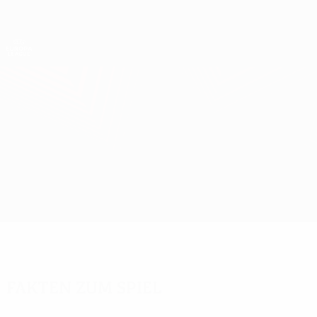
Direkt
zum
Hauptinhalt
UEFA Europa League Offiziell
Erhalten
Live-Ergebnisse &amp; Statistiken
UEFA Europa League
Real Sociedad vs Man Utd
Überblick
Updates
Infos zum Spiel
Fakten zum Spiel