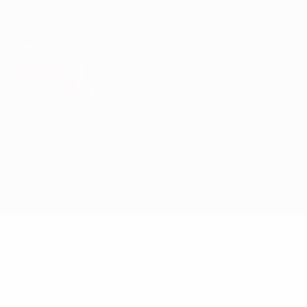
Direkt
zum
Hauptinhalt
UEFA Europa League Offiziell
Erhalten
Live-Ergebnisse &amp; Statistiken
UEFA Europa League
Feyenoord vs Sturm Graz
Überblick
Updates
Infos zum Spiel