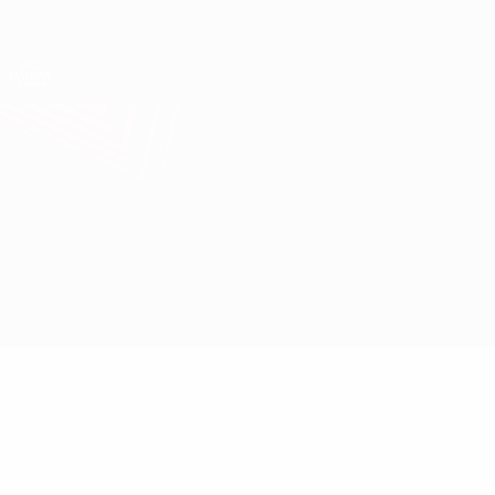
Direkt
zum
Hauptinhalt
UEFA Europa League Offiziell
Erhalten
Live-Ergebnisse &amp; Statistiken
UEFA Europa League
Atalanta vs Leipzig
Überblick
Updates
Infos zum Spiel