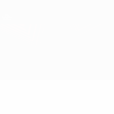
Direkt
zum
Hauptinhalt
UEFA Europa League Offiziell
Erhalten
Live-Ergebnisse &amp; Statistiken
UEFA Europa League
Zenit vs Real Betis
Überblick
Updates
Infos zum Spiel