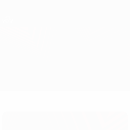
Direkt
zum
Hauptinhalt
UEFA Europa League Offiziell
Erhalten
Live-Ergebnisse &amp; Statistiken
UEFA Europa League
Rangers vs Sparta Praha
Überblick
Updates
Infos zum Spiel