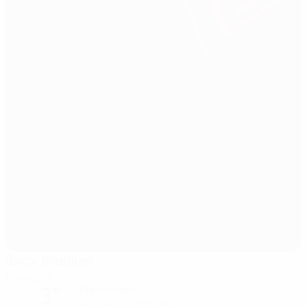
Ibrox Stadium
Glasgow
3°
klarer Abend
Der Platz ist exzellent