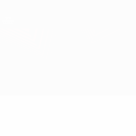
Direkt
zum
Hauptinhalt
UEFA Europa League Offiziell
Erhalten
Live-Ergebnisse &amp; Statistiken
UEFA Europa League
Malmö vs Cracovia
Überblick
Updates
Infos zum Spiel