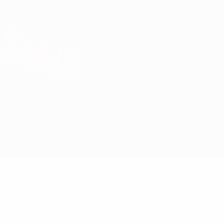
Direkt
zum
Hauptinhalt
UEFA Europa League Offiziell
Erhalten
Live-Ergebnisse &amp; Statistiken
UEFA Europa League
Sevilla vs Man Utd
Überblick
Updates
Infos zum Spiel