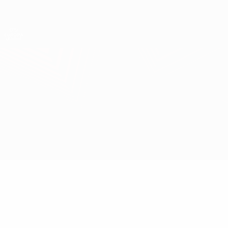
Direkt
zum
Hauptinhalt
UEFA Europa League Offiziell
Erhalten
Live-Ergebnisse &amp; Statistiken
UEFA Europa League
Ajax vs Roma
Überblick
Updates
Infos zum Spiel