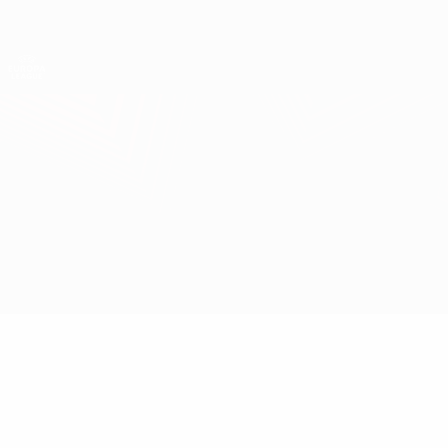
Direkt
zum
Hauptinhalt
UEFA Europa League Offiziell
Erhalten
Live-Ergebnisse &amp; Statistiken
UEFA Europa League
Shakhtar vs Roma
Überblick
Updates
Infos zum Spiel