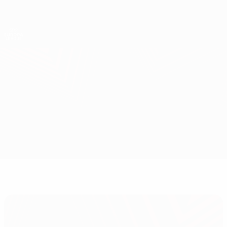
Direkt
zum
Hauptinhalt
UEFA Europa League Offiziell
Erhalten
Live-Ergebnisse &amp; Statistiken
UEFA Europa League
Dynamo Kyiv vs Villarreal
Überblick
Updates
Infos zum Spiel