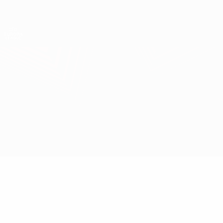
Direkt
zum
Hauptinhalt
UEFA Europa League Offiziell
Erhalten
Live-Ergebnisse &amp; Statistiken
UEFA Europa League
Standard Liège vs Benfica
Überblick
Updates
Infos zum Spiel