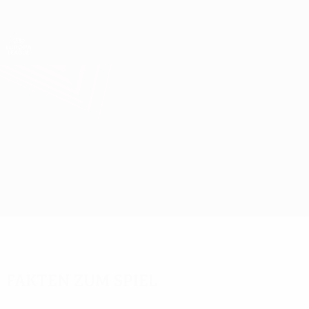
Direkt
zum
Hauptinhalt
UEFA Europa League Offiziell
Erhalten
Live-Ergebnisse &amp; Statistiken
UEFA Europa League
Feyenoord vs CSKA Moskva
Überblick
Updates
Infos zum Spiel
Fakten zum Spiel