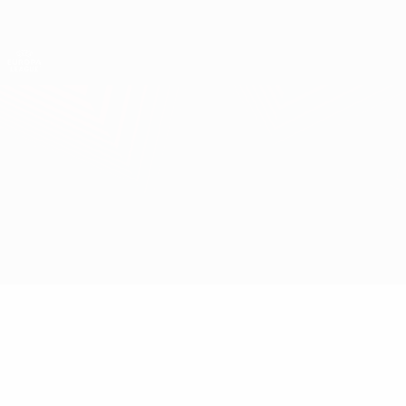
Direkt
zum
Hauptinhalt
UEFA Europa League Offiziell
Erhalten
Live-Ergebnisse &amp; Statistiken
UEFA Europa League
Milan vs Lille
Überblick
Updates
Infos zum Spiel